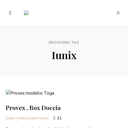
Morotti
Manuela
BROWSING TAG
Iunix
Provex , Box Doccia
31
IDROTERMOSANITARIA