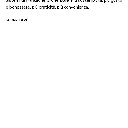
Sistemi di filtrazione Grohe Blue. Più sostenibilità, più gusto
e benessere, più praticità, più convenienza.
SCOPRI DI PIÙ